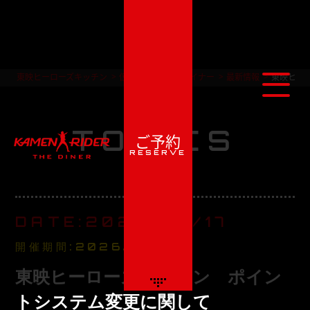
東映ヒーローズキッチン
仮面ライダー ザ ダイナー
最新情報
東映ヒー
最新情報
TOPICS
ご予約
RESERVE
DATE:2026/06/17
開催期間:2026/6/18～
東映ヒーローズキッチン ポイン
トシステム変更に関して