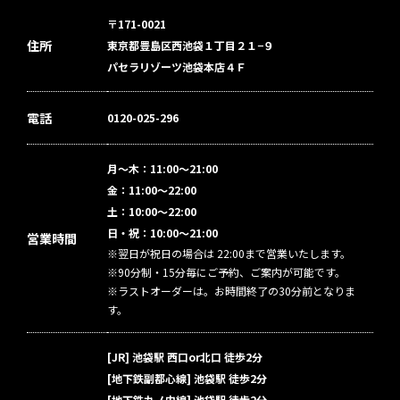
〒171-0021
住所
東京都豊島区西池袋１丁目２１−９
パセラリゾーツ池袋本店４Ｆ
電話
0120-025-296
月～木：11:00～21:00
金：11:00～22:00
土：10:00～22:00
日・祝：10:00～21:00
営業時間
※翌日が祝日の場合は 22:00まで営業いたします。
※90分制・15分毎にご予約、ご案内が可能です。
※ラストオーダーは。お時間終了の30分前となりま
す。
[JR] 池袋駅 西口or北口 徒歩2分
[地下鉄副都心線] 池袋駅 徒歩2分
[地下鉄丸ノ内線] 池袋駅 徒歩2分