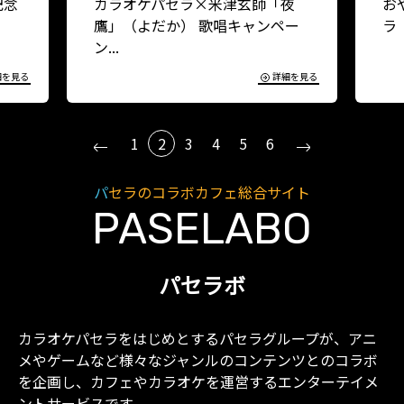
夜
おやつカンパニー×カラオケパセ
F
ー
ラ コラボ開催決定！！
ボ
細を見る
詳細を見る
1
2
3
4
5
6
パセラのコラボカフェ総合サイト
PASELABO
パセラボ
カラオケパセラをはじめとするパセラグループが、アニ
メやゲームなど様々なジャンルのコンテンツとのコラボ
を企画し、カフェやカラオケを運営するエンターテイメ
ントサービスです。