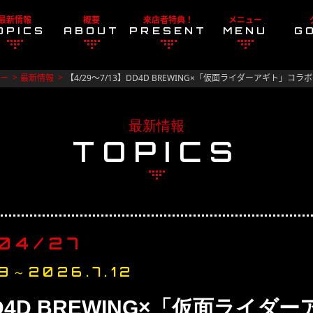
最新情報
概要
来店者特典！
メニュー
OPICS
ABOUT
PRESENT
MENU
G
ナー
最新情報
【4/29～7/13】DD4D BREWING×「仮面ライダーアギト」
最新情報
TOPICS
04/27
9～2026.7.12
】DD4D BREWING×「仮面ライ