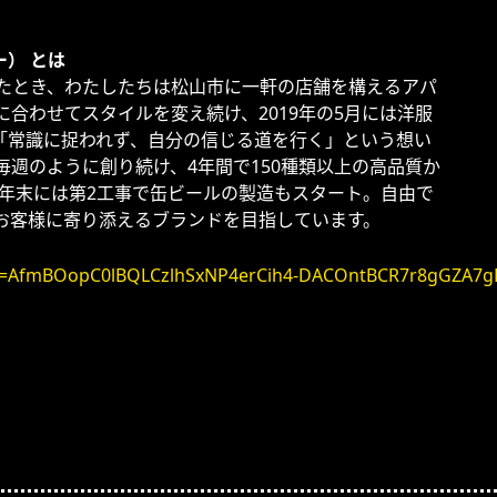
ー） とは
まれたとき、わたしたちは松山市に一軒の店舗を構えるアパ
合わせてスタイルを変え続け、2019年の5月には洋服
「常識に捉われず、自分の信じる道を行く」という想い
週のように創り続け、4年間で150種類以上の高品質か
1年末には第2工事で缶ビールの製造もスタート。自由で
お客様に寄り添えるブランドを目指しています。
sltid=AfmBOopC0lBQLCzlhSxNP4erCih4-DACOntBCR7r8gGZA7