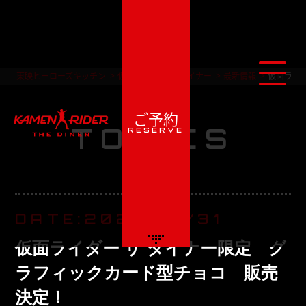
東映ヒーローズキッチン
仮面ライダー ザ ダイナー
最新情報
仮面ライ
最新情報
ご予約
TOPICS
RESERVE
DATE:2025/10/31
仮面ライダー ザ ダイナー限定 グ
ラフィックカード型チョコ 販売
決定！