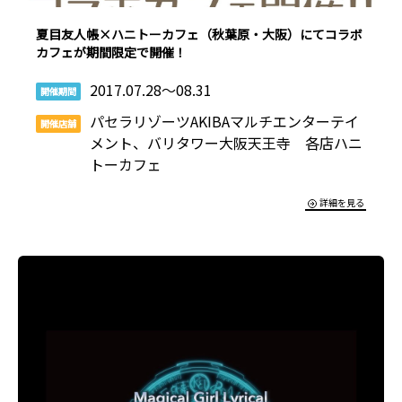
夏目友人帳×ハニトーカフェ（秋葉原・大阪）にてコラボ
カフェが期間限定で開催！
2017.07.28～08.31
開催期間
パセラリゾーツAKIBAマルチエンターテイ
開催店舗
メント、バリタワー大阪天王寺 各店ハニ
トーカフェ
詳細を見る