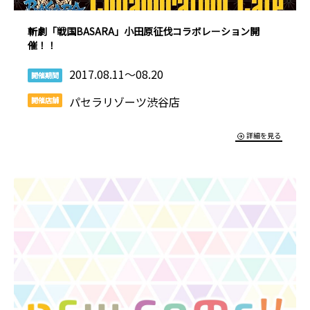
斬劇「戦国BASARA」小田原征伐コラボレーション開
催！！
2017.08.11～08.20
開催期間
パセラリゾーツ渋谷店
開催店舗
詳細を見る