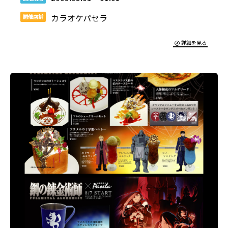
カラオケパセラ
開催店舗
詳細を見る