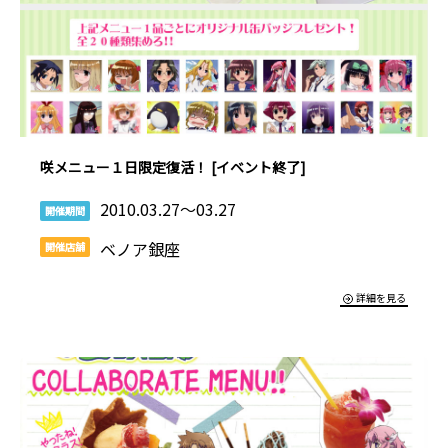
咲メニュー１日限定復活！ [イベント終了]
2010.03.27～03.27
開催期間
ベノア銀座
開催店舗
詳細を見る