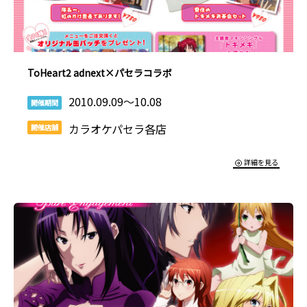
ToHeart2 adnext×パセラコラボ
2010.09.09～10.08
開催期間
カラオケパセラ各店
開催店舗
詳細を見る