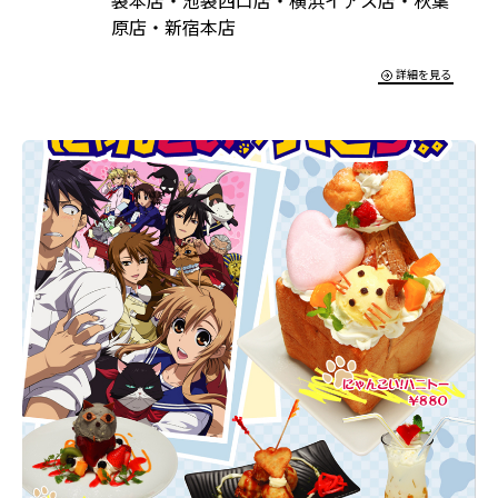
袋本店・池袋西口店・横浜イアス店・秋葉
原店・新宿本店
詳細を見る