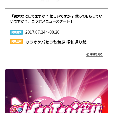
「終末なにしてますか？ 忙しいですか？ 救ってもらってい
いですか？」コラボメニュースタート！
2017.07.24～08.20
開催期間
カラオケパセラ秋葉原 昭和通り館
開催店舗
詳細を見る