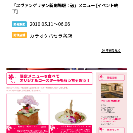
「ヱヴァンゲリヲン新劇場版：破」メニュー [イベント終
了]
2010.05.11～06.06
開催期間
カラオケパセラ各店
開催店舗
詳細を見る