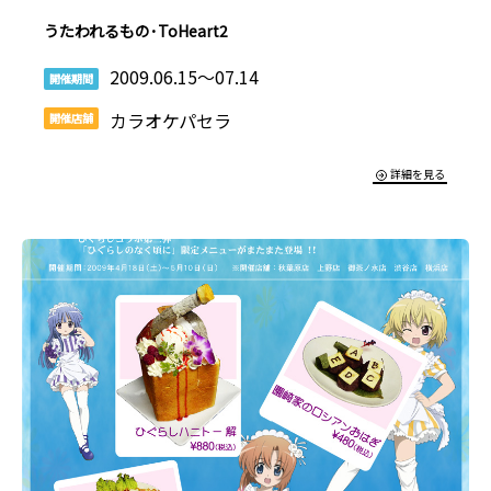
うたわれるもの･ToHeart2
2009.06.15～07.14
開催期間
カラオケパセラ
開催店舗
詳細を見る