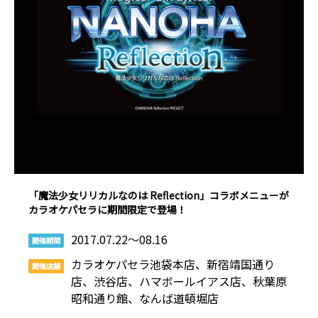
「魔法少女リリカルなのは Reflection」コラボメニューが
カラオケパセラに期間限定で登場！
2017.07.22～08.16
開催期間
カラオケパセラ池袋本店、新宿靖国通り
開催店舗
店、渋谷店、ハマボールイアス店、秋葉原
昭和通り館、なんば道頓堀店