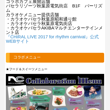
コラボカフェ展開店舗
パセラリゾーツ秋葉原電気街店 B1F バーリズ
ム
カラオケメニュー提供店舗
・カラオケパセラ秋葉原昭和通り館
・カラオケパセラ秋葉原電気街店
・カラオケパセラAKIBAマルチエンターテインメ
ント店
『CHiRAL LIVE 2017 for rhythm carnival』公式
WEBサイト
コラボメニュー
★フード＆スイーツメニュー