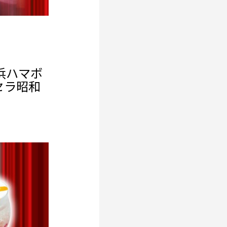
浜ハマボ
セラ昭和