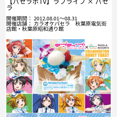
【パセラボTV】ラブライブ × パセ
ラ
開催期間： 2012.08.01～08.31
開催店舗： カラオケパセラ 秋葉原電気街
店館・秋葉原昭和通り館