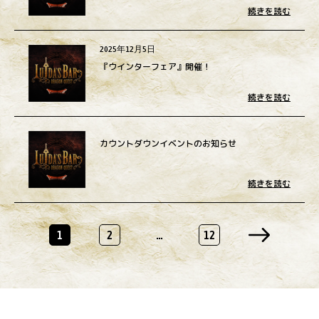
続きを読む
2025年12月5日
『ウインターフェア』開催！
続きを読む
カウントダウンイベントのお知らせ
続きを読む
投
1
2
…
12
稿
の
ペ
ー
ジ
送