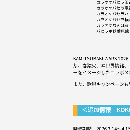
カラオケパセラ渋
カラオケパセラ電
カラオケパセラハ
カラオケパセラ横
カラオケなんば道
パセラボ秋葉原館
KAMITSUBAKI WAR
芽、春猿火、ヰ世界情緒、幸
ーをイメージしたコラボメ
また、歌唱キャンペーンも
＜追加情報 KOKO
開催期間 2026.3.14～4.1