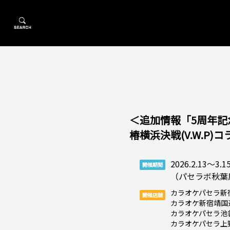
＜追加情報「5周年記
椿横浜決戦(V.W.P
2026.2.13～3.1
開催期間
（パセラボ秋葉原館
カラオケパセラ新
開催店舗
カラオケ新宿靖国
カラオケパセラ池
カラオケパセラ上