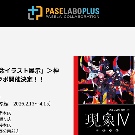
念イラスト展示」＞神
)コラボ開催決定！！
5
 2026.2.13～4.15）
宿本店
通り店
袋本店
野公園前店