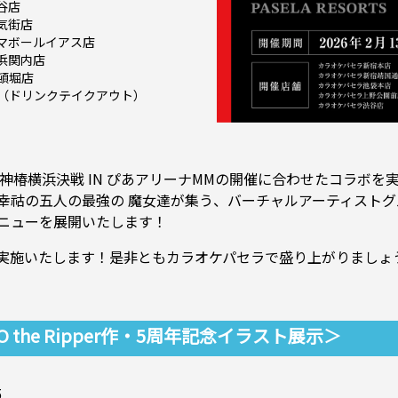
谷店
気街店
マボールイアス店
浜関内店
頓堀店
（ドリンクテイクアウト）
S 2026 神椿横浜決戦 IN ぴあアリーナMMの開催に合わせたコラ
祜の五人の最強の 魔女達が集う、バーチャルアーティストグル
ニューを展開いたします！
実施いたします！是非ともカラオケパセラで盛り上がりましょ
 the Ripper作・5周年記念イラスト展示＞
5