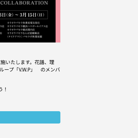
ボを実施いたします。花譜、理
ープ「V.W.P」 のメンバ
う！