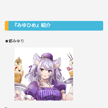
『みゆひめ』紹介
★都みゆり