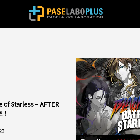
 of Starless – AFTER
定！
23