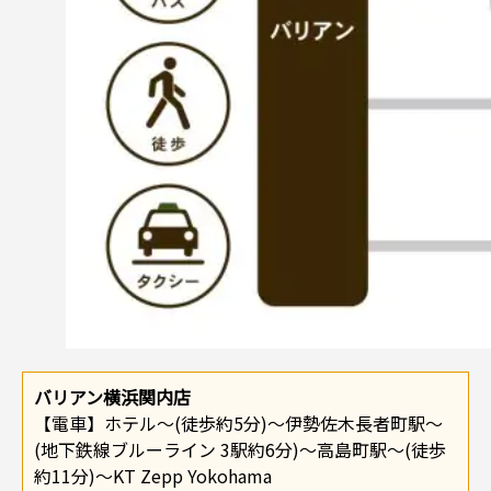
バリアン横浜関内店
【電車】ホテル～(徒歩約5分)～伊勢佐木長者町駅～
(地下鉄線ブルーライン 3駅約6分)～高島町駅～(徒歩
約11分)～KT Zepp Yokohama