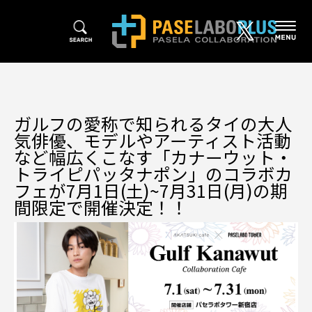
ガルフの愛称で知られるタイの大人
気俳優、モデルやアーティスト活動
など幅広くこなす「カナーウット・
トライピパッタナポン」のコラボカ
フェが7月1日(土)~7月31日(月)の期
間限定で開催決定！！