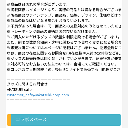
※商品は品切れの場合がございます。

※掲載画像はイメージとなり、実際の商品とは異なる場合がございます。
※販売商品のラインナップ、商品名、価格、デザイン、仕様などは予告な
※商品の返品はいかなる場合もお断りいたします。

※不良があった場合は、同一商品との交換対応のみとさせていただきます
※トレーディング商品の絵柄はお選びいただけません。

※ご購入いただけるグッズの数量に制限を設ける場合がございます。

また、制限の数は会期前・途中に関わらず予告なく変更になる場合がござ
※販売状況については本ページに記載はございません。物販会場にてご確
なお、商品の在庫に関するお問合せ(現在庫数や入荷予定時期など)につい
※グッズの転売行為は固く禁止させていただきます。転売行為が発覚した
※対応可能なお支払い方法については、会場にてご確認ください。

※コラボカフェ期間終了後、後日 EC サイトで販売する可能性がござい
ーーーーーーーーーーーーーーーーー
グッズに関するお問合せ

customer_cafe@akatsuki-corp.com
ーーーーーーーーーーーーーーーーーー
コラボスペース