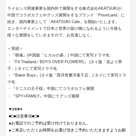
ライセンス関連事業を国内外で展開をする株式会社AKATSUKIが、
中国でコラボカフェやグッズ展開をするブランド「PrismLand」に
続き、国内事業として「AKATSUKI Cafe」を開始いたします。
エンターテイメントで日本と世界の架け橋になれるように今後も
様々な展開をしていきますので、お見逃しなく。
＜実績＞
・『棋魂』(中国版「ヒカルの碁」) 中国にて実写ドラマ化
・『F4 Thailand／BOYS OVER FLOWERS』 (タイ版「花より男
子」) タイにて実写ドラマ化
・『Baker Boys』(タイ版「西洋骨董洋菓子店」) タイにて実写ドラ
マ化
・『テニスの王子様』中国にてコラボカフェ展開
・『SPY×FAMILY』中国にてグッズ展開
▼注意事項
■□■注意事項■□■
●お電話でのご予約は受け付けておりません。
●ご来店いただくお時間をお選び頂きご予約いただきますようお願