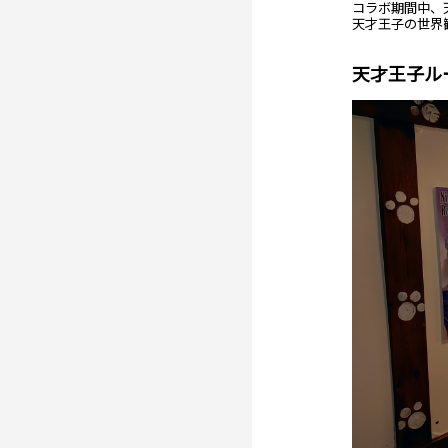
コラボ期間中、
天才王子の世界
天才王子ル