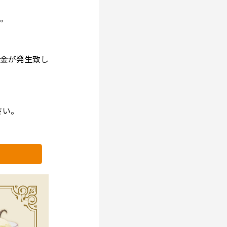
。
金が発生致し
さい。