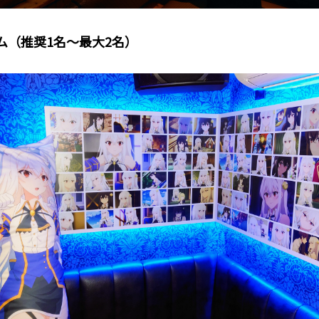
ム（推奨1名～最大2名）