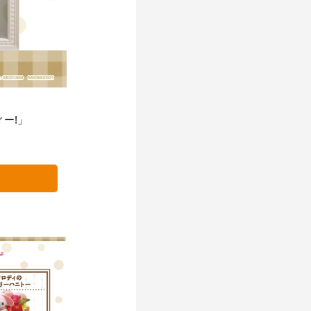
ィー
!
」