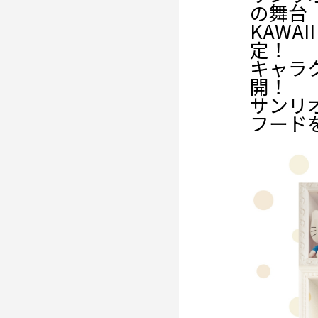
の舞台
KAWA
定！
キャラ
開！
サンリ
フード