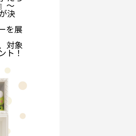
』～
ンが決
ーを展
、対象
ント！