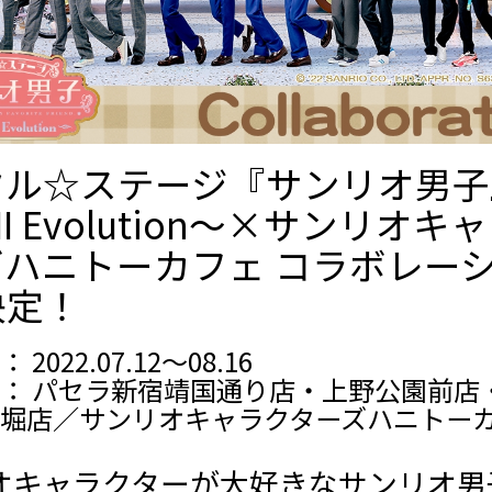
クル☆ステージ『サンリオ男子
II Evolution～×サンリオキ
ズハニトーカフェ コラボレー
決定！
2022.07.12～08.16
： パセラ新宿靖国通り店・上野公園前店
堀店／サンリオキャラクターズハニトー
オキャラクターが大好きなサンリオ男