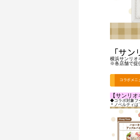
「サン
横浜サンリオ
※各店舗で提
コラボメニ
【サンリオ
◆コラボ対象フ
＊ノベルティは