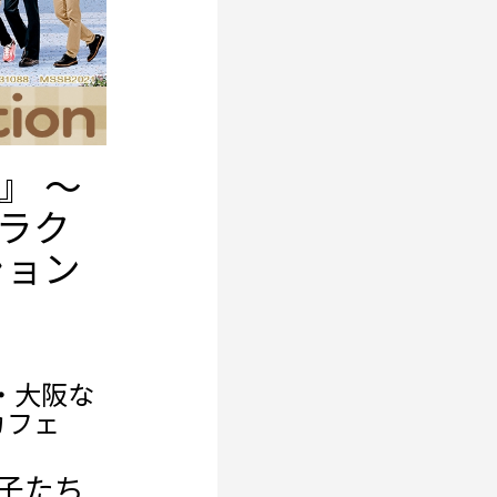
』 ～
ャラク
ション
・大阪な
カフェ
子たち