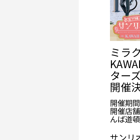
ミラ
KAWA
ター
開催
開催期間： 
開催店舗
んば道頓
サンリ