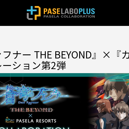
フナー THE BEYOND』×
レーション第2弾