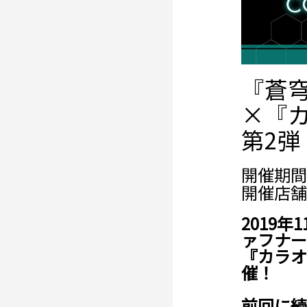
『蒼穹
×『
第2弾
開催期間： 
開催店舗
2019
ァフナー 
『カラオ
催！
前回に続