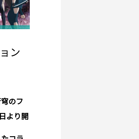
』
ョン
蒼穹のフ
日より開
したコラ