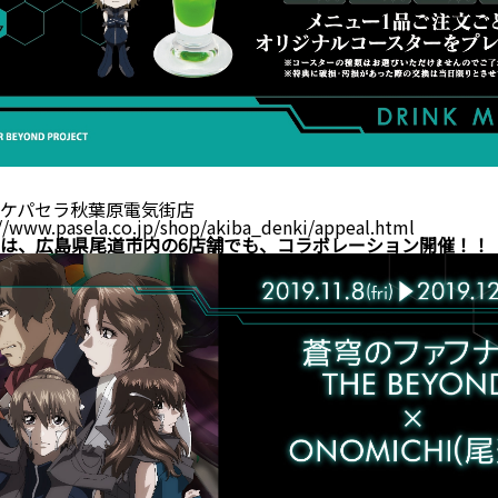
ケパセラ秋葉原電気街店
//www.pasela.co.jp/shop/akiba_denki/appeal.html
は、広島県尾道市内の6店舗でも、コラボレーション開催！！