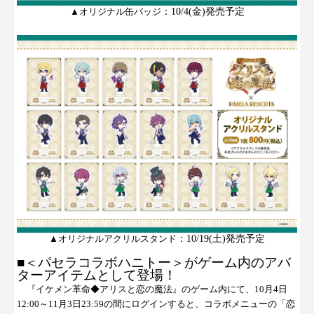
▲
オリジナル缶バッジ
：
10/4(
金
)
発売予定
▲
オリジナルアクリルスタンド
：
10/19(土
)
発売予定
■
＜パセラコラボハニトー＞がゲーム内のアバ
ターアイテムとして登場！
『イケメン革命◆アリスと恋の魔法』のゲーム内にて、
10
月
4
日
12:00
～
11
月
3
日
23:59
の間にログインすると、コラボメニューの「
恋