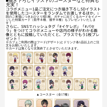
■描き下ろしイラストのコースターなど特典も
充実！
コラボメニュー1品ご注文につき描き下ろしSDイラスト
を使用したコースターをランダムでお渡しするほか、
1
回のご来場につきおひとり様1枚、ガチャに出てくるカードをイメー
ジした特製カード（
前半８種、後半９種
）もプレゼントいたしま
す！
さらに、
SNSでハッシュタグ「#イケレボ」「#パセ
ラ」をつけてコラボメニューや店内の様子がわかる画
像とともに投稿していただくと、プラスでもう1枚プレ
ゼント！
※カフェご利用の際はフード(デザート)とドリンク各1品以上のご注
文をお願いいたします。
※カードは無くなり次第終了とさせていただきます。
▲コースター（全17種）