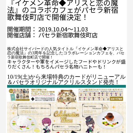
『イケメン革命◆アリスと恋の魔
法』のコラボカフェがパセラ新宿
歌舞伎町店で開催決定！
開催期間： 2019.10.04～11.03
開催店舗： パセラ新宿歌舞伎町店
株式会社サイバードの人気タイトル『イケメン革命◆アリスと
恋の魔法』の
3
周年を記念したコラボレーションカフェ
を、パセ
ラ新宿歌舞伎町店で開催！
キャラクターや軍をイメージしたフードやドリンクが盛
りだくさん！もちろんパセラ名物ハニトーも！
10/19(土)から来場特典のカードがリニューアル
＆パセラオリジナルアクリルスタンド発売！