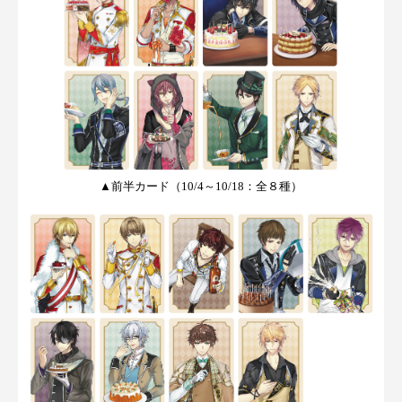
▲
前半カード（10/4～10/18：全８種）