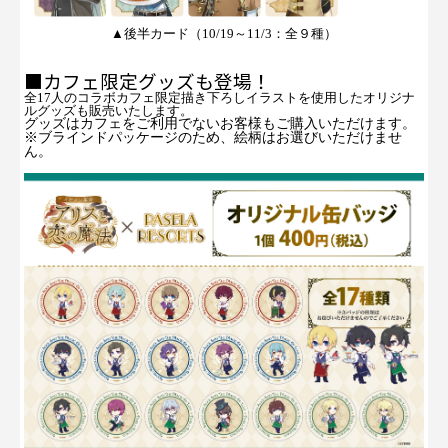
▲
後半
カード（10/19～11/3
：全９種
）
■カフェ限定グッズも登場！
全17人の
コラボカフェ限定描き下ろしイラストを使用したオリジナ
ルグッズも販売いたします。
グッズはカフェをご利用でないお客様もご購入いただけます。
※
ブラインドパッケージのため、絵柄はお選びいただけませ
ん。