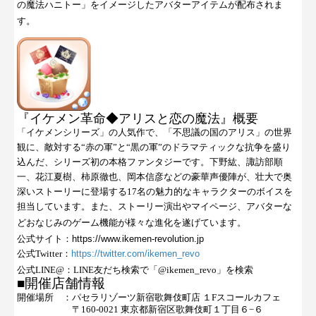
の魔法ハニトー」をイメージしたアバターアイテムが配布されま
す。
『イケメン革命◆アリスと恋の魔法』概要
「イケメンシリーズ」の人気作で、「不思議の国のアリス」の世界
観に、敵対する“赤の軍”と“黒の軍”のドラマティックな抗争を盛り
込んだ、シリーズ初の本格ファンタジーです。下野紘、諏訪部順
一、花江夏樹、柿原徹也、岡本信彦などの豪華声優陣が、壮大で奥
深いストーリーに登場する
17
名の魅力的なキャラクターのボイスを
担当しています。また、ストーリー演出やマイページ、アバターな
どおなじみのゲーム機能が様々な進化を遂げています。
公式サイト：
https://www.ikemen-revolution.jp
公式
Twitter
：
https://twitter.com/ikemen_revo
公式
LINE@
：
LINE
友だち検索で「
@ikemen_revo
」を検索
■開催店舗情報
開催場所 ：パセラリゾーツ新宿歌舞伎町店 １Fスコールカフェ
〒
160-0021
東京都新宿区歌舞伎町１丁目６
−
６