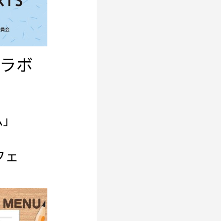
ラボ
ム」
フェ