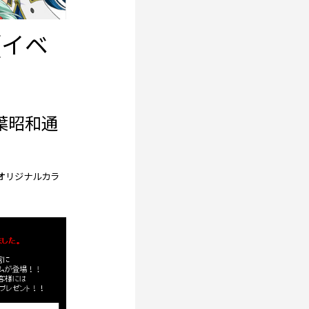
[イベ
葉昭和通
オリジナルカラ