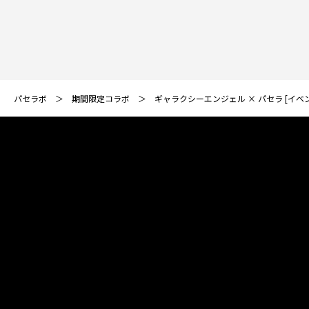
パセラボ
期間限定コラボ
ギャラクシーエンジェル × パセラ [イベ