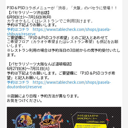
P3D＆P5Dコラボメニューが「渋谷」「大阪」のパセラに登場！！
【パセラリゾーツ渋谷店】
6月9日(土)～7月16日(祝月)
カラオケもしくはレストランでご利用頂けます。
予約は下記よりお願いします。
予約はコチラ https://www.tablecheck.com/shops/pasela-
shibuya/reserve
ご要望欄に 「P3D＆P5Dコラボ希望」との
ご記入とあわせて
ご希望フロア（カラオケ希望またはレストラン希望）も併記をお願
いします。
※レストラン利用の場合は予約当日の3日前からの席予約受付いたし
ます。
【パセラリゾーツ大阪なんば道頓堀店】
6月27日(水)～7月31日(火)
予約は下記よりお願いします。ご要望欄に 「P3D＆P5Dコラボ希
望」と記入お願いします。
予約はコチラ https://www.tablecheck.com/shops/pasela-
doutonbori/reserve
※店舗により日程・予約方法が異なります。
お気をつけください。