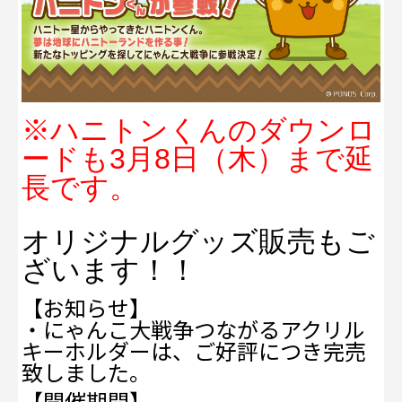
※ハニトンくんのダウンロ
ードも3月8日（木）まで延
長です。
オリジナルグッズ販売もご
ざいます！！
【お知らせ】
・にゃんこ大戦争つながるアクリル
キーホルダーは、ご好評につき完売
致しました。
【開催期間】