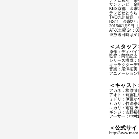
サンテレビ 金曜
KBS京都 金曜2
テレビせとうち 
TVQ九州放送 
BS11 金曜27：
2016年1月9
AT-X土曜 24：
※放送日時は変
＜スタッフ
原作：ディバイ
監督：阿部記之
シリーズ構成：
キャラクターデ
音楽：尾澤拓実
アニメーション制
＜キャスト
アカネ：柿原徹
アオト：斉藤壮
ミドリ：伊藤か
ヒカリ：竹達彩
ユカリ：雨宮 天
ギンジ：吉野裕
アーサー：中村
＜公式サイ
http://www.marv.