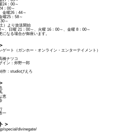
24：00～
4：00～
金曜26：44～
金曜25：58～
30～
日（土）より放送開始
00～、日曜 21：00～、火曜 16：00～、金曜 8：00～
更になる場合が御座います。
＞
ンゲート（ガンホー・オンライン・エンターテイメント）
高橋ナツコ
ザイン：夘野一郎
作：studioぴえろ
＞
也
馬
な恵
奈
行
悠一
ト＞
jp/special/divinegate/