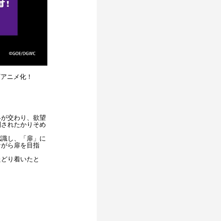
Vアニメ化！
界が交わり、欲望
制されたかりそめ
認識し、「扉」に
ながら扉を目指
たどり着いたと