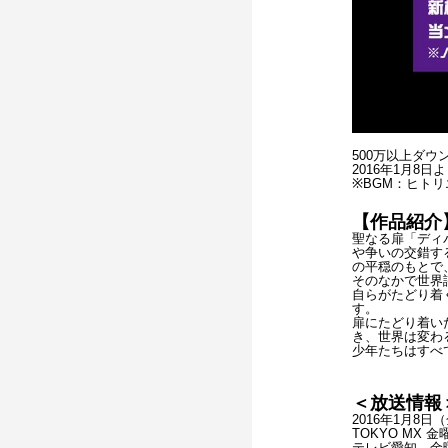
500万以上ダ
2016年1月8日
※BGM：ヒト
【作品紹介
聖なる扉「ディ
や争いの交錯す
の平穏のもとで
そのなかで世界
自らがたどり着
す。
扉にたどり着い
き、世界は変わ
少年たちはすべ
＜放送情報
2016年1月8
TOKYO MX 金曜
テレビ愛知 金曜