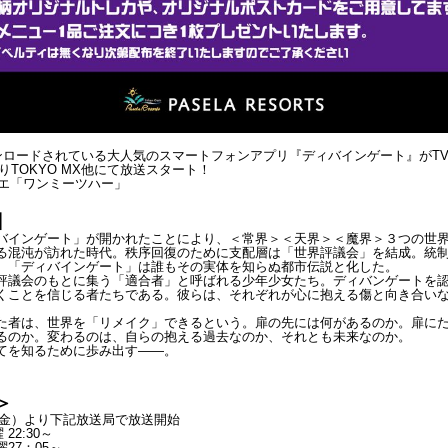
ウンロードされている大人気のスマートフォンアプリ『ディバインゲート­』がT
よりTOKYO MX他にて放送スタート！
リエ「ワンミーツハー」
】
バインゲート」が開かれたことにより、＜常界＞＜天界＞＜魔界＞３つの­世
る混沌が訪れた時代。秩序回復のために支配層は「世­界評議会」を結成。統
、「ディバインゲート」は誰もそ­の実体を知らぬ都市伝説と化した。
評議会のもとに集う「適合者」と呼ばれる少年少女たち。ディバンゲート­を
くことを信じる者たちである。彼らは、それぞれが心­に抱える傷と向き合い
た者は、世界を「リメイク」できるという。扉の先には何があるのか。扉­に
るのか。変わるのは、自らの抱える過去なのか、それと­も未来なのか。
てを知るために歩み出す――。
＞
日（金）より下記放送局で放送開始
 22:30～
27：05～