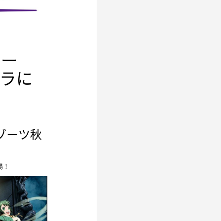
ゲー
ラに
ゾーツ秋
場！