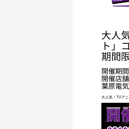
大人
ト」
期間
開催期間： 
開催店舗
葉原電気
大人気！TVア