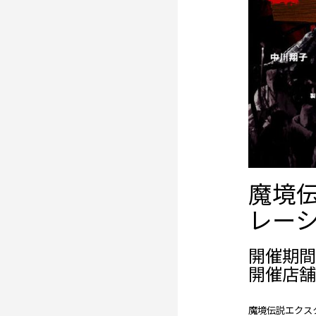
魔境
レー
開催期間： 
開催店舗
魔境伝説エクス