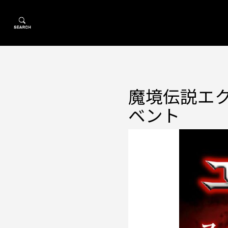
魔境伝説エ
ベント