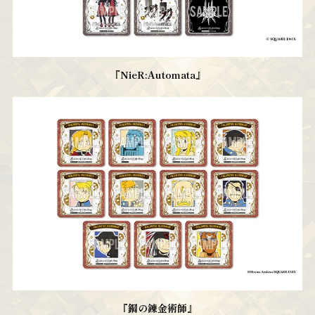
『NieR:Automata』